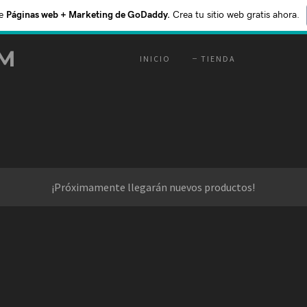
e
Páginas web + Marketing de GoDaddy.
Crea tu sitio web gratis ahora.
M
INICIO
TIENDA
¡Próximamente llegarán nuevos productos!