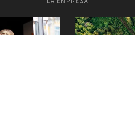
LA EMPRESA
 Comunícalo aquí.
Escribe algo 