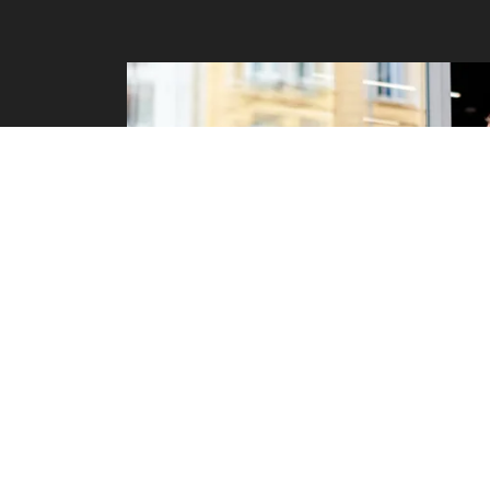
Genera emoción
¿Qué maravillas ofrece tu empresa?